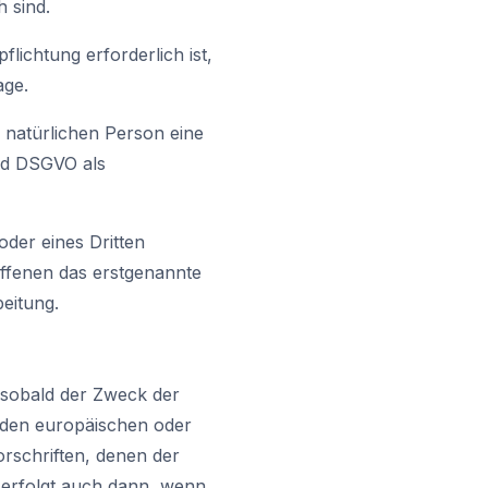
 sind.
lichtung erforderlich ist,
age.
 natürlichen Person eine
. d DSGVO als
der eines Dritten
offenen das erstgenannte
beitung.
 sobald der Zweck der
 den europäischen oder
rschriften, denen der
 erfolgt auch dann, wenn